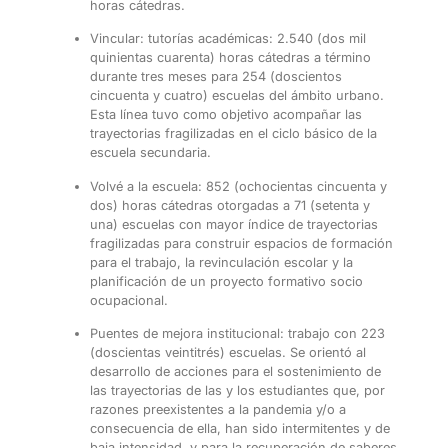
horas cátedras.
Vincular: tutorías académicas: 2.540 (dos mil
quinientas cuarenta) horas
cátedras a término
durante tres meses para 254 (doscientos
cincuenta y
cuatro) escuelas del ámbito urbano.
Esta línea tuvo como objetivo acompañar las
trayectorias fragilizadas en el ciclo básico de la
escuela secundaria.
Volvé a la escuela: 852 (ochocientas cincuenta y
dos) horas cátedras
otorgadas a 71 (setenta y
una) escuelas con mayor índice de trayectorias
fragilizadas para construir espacios de formación
para el trabajo, la
revinculación escolar y la
planificación de un proyecto formativo
socio
ocupacional.
Puentes de mejora institucional: trabajo con 223
(doscientas veintitrés)
escuelas. Se orientó al
desarrollo de acciones para el sostenimiento de
las
trayectorias de las y los estudiantes que, por
razones preexistentes a la
pandemia y/o a
consecuencia de ella, han sido intermitentes y de
baja
intensidad, y para la recuperación de saberes