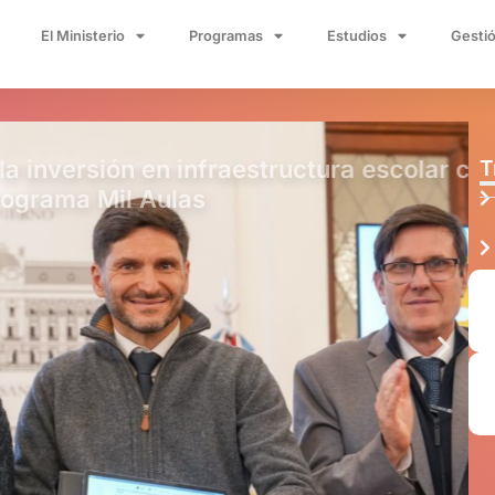
El Ministerio
Programas
Estudios
Gestió
ón en infraestructura escolar con
T
il Aulas