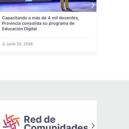
Capacitando a más de 4 mil docentes,
Argenti
Provincia consolida su programa de
Santa Fe
Educación Digital
alfabeti
resulta
junio 23, 2026
junio 