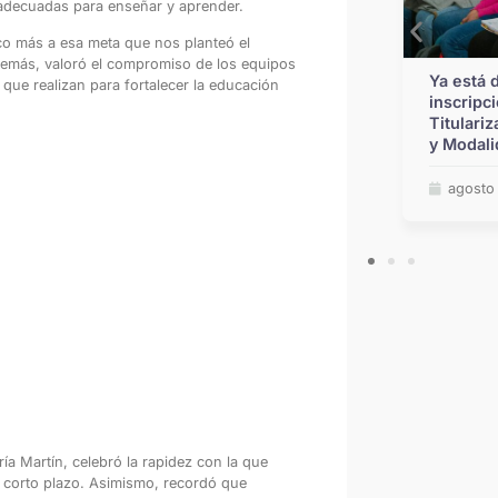
 adecuadas para enseñar y aprender.
o más a esa meta que nos planteó el
Además, valoró el compromiso de los equipos
Ya se encuentran disponibles las
Ya está 
 que realizan para fortalecer la educación
vacantes y escalafones provisorios de
inscripc
traslado para Educación Inicial,
Titulariz
Primaria y Modalidad Especial
y Modali
julio 29, 2026
agosto
ría Martín, celebró la rapidez con la que
 el corto plazo. Asimismo, recordó que