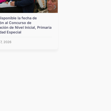
disponible la fecha de
Las escuelas santafesi
ión al Concurso de
cerca los Juegos Sur
ación de Nivel Inicial, Primaria
dad Especial
agosto 6, 2026
 7, 2026