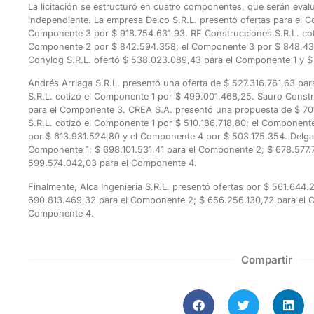
La licitación se estructuró en cuatro componentes, que serán eva
independiente. La empresa Delco S.R.L. presentó ofertas para el 
Componente 3 por $ 918.754.631,93. RF Construcciones S.R.L. cot
Componente 2 por $ 842.594.358; el Componente 3 por $ 848.430
Conylog S.R.L. ofertó $ 538.023.089,43 para el Componente 1 y 
Andrés Arriaga S.R.L. presentó una oferta de $ 527.316.761,63 pa
S.R.L. cotizó el Componente 1 por $ 499.001.468,25. Sauro Const
para el Componente 3. CREA S.A. presentó una propuesta de $ 7
S.R.L. cotizó el Componente 1 por $ 510.186.718,80; el Componen
por $ 613.931.524,80 y el Componente 4 por $ 503.175.354. Delgad
Componente 1; $ 698.101.531,41 para el Componente 2; $ 678.577.
599.574.042,03 para el Componente 4.
Finalmente, Alca Ingeniería S.R.L. presentó ofertas por $ 561.644.
690.813.469,32 para el Componente 2; $ 656.256.130,72 para el 
Componente 4.
Compartir