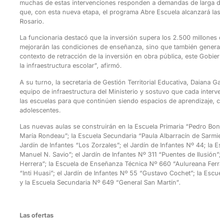
muchas de estas intervenciones responden a demandas de larga d
que, con esta nueva etapa, el programa Abre Escuela alcanzará la
Rosario.
La funcionaria destacó que la inversión supera los 2.500 millone
mejorarán las condiciones de enseñanza, sino que también genera
contexto de retracción de la inversión en obra pública, este Gobier
la infraestructura escolar”, afirmó.
A su turno, la secretaria de Gestión Territorial Educativa, Daiana G
equipo de infraestructura del Ministerio y sostuvo que cada inter
las escuelas para que continúen siendo espacios de aprendizaje, c
adolescentes.
Las nuevas aulas se construirán en la Escuela Primaria “Pedro Boni
María Rondeau”; la Escuela Secundaria “Paula Albarracín de Sarmie
Jardín de Infantes “Los Zorzales”; el Jardín de Infantes Nº 44; la
Manuel N. Savio”; el Jardín de Infantes Nº 311 “Puentes de Ilusión
Herrera”; la Escuela de Enseñanza Técnica Nº 660 “Aulureana Ferrar
“Inti Huasi”; el Jardín de Infantes Nº 55 “Gustavo Cochet”; la Es
y la Escuela Secundaria Nº 649 “General San Martín”.
Las ofertas