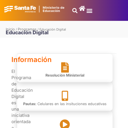
Inicio
Programas
/
/
Educación Digital
Educación Digital
Información
El
Resolución Ministerial
Programa
de
Educación
Digital
es
Pautas:
Celulares en las insituciones educativas
una
iniciativa
orientada
a