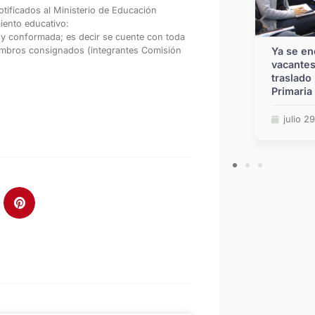
ificados al Ministerio de Educación
iento educativo:
 conformada; es decir se cuente con toda
Educación: la Provincia recibió 10
Ya se en
miembros consignados (integrantes Comisión
ofertas para construir 30 nuevas
vacantes
aulas en escuelas de Rosario
traslado 
Primaria
julio 7, 2026
julio 2