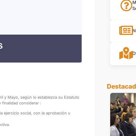
M
S
N
O
Destaca
l y Mayo, según lo establezca su Estatuto
finalidad considerar :
 ejercicio social, con la aprobación u
ctiva.