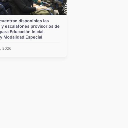
cuentran disponibles las
Pullaro refuerza la inv
 y escalafones provisorios de
infraestructura escola
para Educación Inicial,
del programa Mil Aula
 y Modalidad Especial
julio 24, 2026
9, 2026