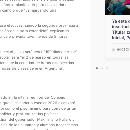
años lo planificado para el calendario
un cambio que “va marcando una
Ya se encuentran disponibles las
Ya está dispo
lase efectivas, siendo la segunda provincia a
vacantes y escalafones provisorios de
inscripción a
tación de la hora extendida”, explicando
traslado para Educación Inicial,
Titularizació
ública o privada tuvo menos de 5 horas
Primaria y Modalidad Especial
Inicial, Prim
julio 29, 2026
agosto 7, 20
e el objetivo será tener “190 días de clase”
scolar será “el 2 de marzo en todas las
damente la cantidad de horas establecidas
horas de clases tiene en Argentina”.
mido en la última reunión del Consejo
n que el calendario escolar 2026 alcanzará
eloj como el piso mínimo para considerar un
lidar y profundizar las políticas
tión del gobernador Maximiliano Pullaro y
zajes de los alumnos y alumnas necesitamos