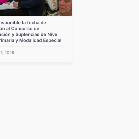
nible la fecha de
Las escuelas santafesinas 
l Concurso de
cerca los Juegos Suramer
n y Suplencias de Nivel
aria y Modalidad Especial
agosto 6, 2026
26