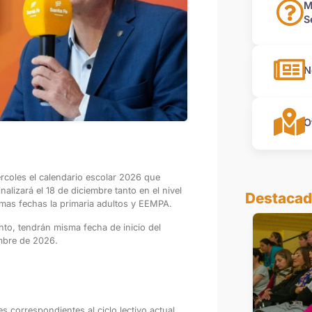
M
S
N
O
ércoles el calendario escolar 2026 que
inalizará el 18 de diciembre tanto en el nivel
Destaca
ismas fechas la primaria adultos y EEMPA.
nto, tendrán misma fecha de inicio del
embre de 2026.
s correspondientes al ciclo lectivo actual,