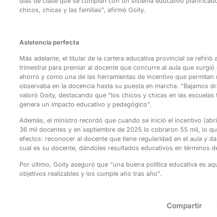
días de clase que se cumplan con un sistema educativo planificado,
chicos, chicas y las familias”, afirmó Goity.
Asistencia perfecta
Más adelante, el titular de la cartera educativa provincial se refirió
trimestral para premiar al docente que concurre al aula que surgió
ahorro y como una de las herramientas de incentivo que permitan 
observaba en la docencia hasta su puesta en marcha. “Bajamos drá
valoró Goity, destacando que “los chicos y chicas en las escuelas 
genera un impacto educativo y pedagógico”.
Además, el ministro recordó que cuando se inició el incentivo (abr
36 mil docentes y en septiembre de 2025 lo cobraron 55 mil, lo q
efectos: reconocer al docente que tiene regularidad en el aula y d
cual es su docente, dándoles resultados educativos en términos de
Por último, Goity aseguró que “una buena política educativa es aq
objetivos realizables y los cumple año tras año”.
Compartir