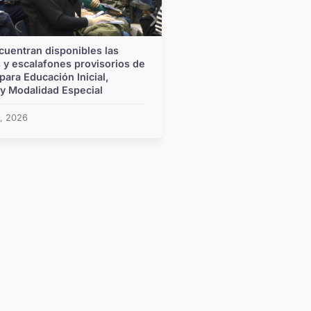
cuentran disponibles las
Pullaro refuerza la inv
 y escalafones provisorios de
infraestructura escola
para Educación Inicial,
del programa Mil Aula
 y Modalidad Especial
julio 24, 2026
9, 2026