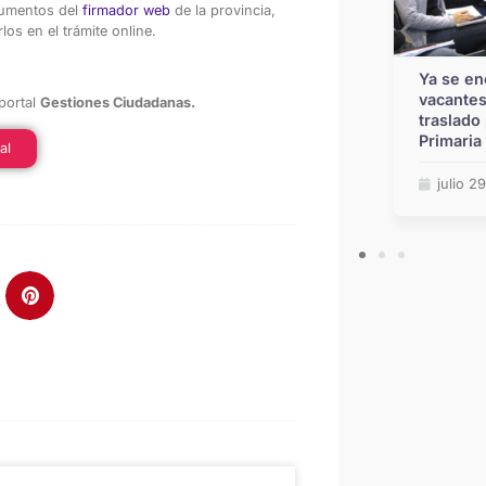
ocumentos del
firmador web
de la provincia,
os en el trámite online.
Educación: la Provincia recibió 10
Ya se en
ofertas para construir 30 nuevas
vacantes
 portal
Gestiones Ciudadanas.
aulas en escuelas de Rosario
traslado 
Primaria
al
julio 7, 2026
julio 2