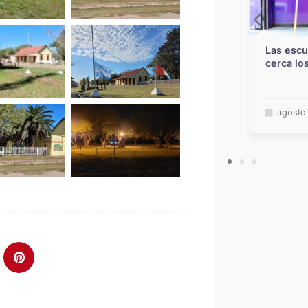
Pullaro refuerza la inversión en
Las escu
infraestructura escolar con otra etapa
cerca lo
del programa Mil Aulas
julio 24, 2026
agosto