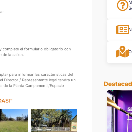
M
S
ar
N
y complete el formulario obligatorio con
O
 de la salida.
ipta) para informar las características del
 el Director / Representante legal tendrá un
Destaca
 de la Planta
Campamentil/Espacio
OASI"