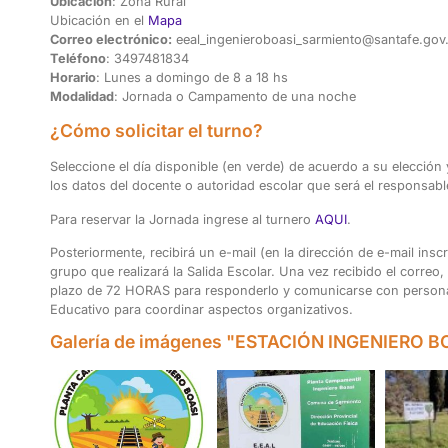
Ubicación
: Zona Rural
Ubicación en el
Mapa
Correo electrónico:
eeal_ingenieroboasi_sarmiento@santafe.gov.
Teléfono
: 3497481834
Horario
: Lunes a domingo de 8 a 18 hs
Modalidad
: Jornada o Campamento de una noche
¿Cómo solicitar el turno?
Seleccione el día disponible (en verde) de acuerdo a su elección 
los datos del docente o autoridad escolar que será el responsable
Para reservar la Jornada ingrese al turnero
AQUI
.
Posteriormente, recibirá un e-mail (en la dirección de e-mail inscr
grupo que realizará la Salida Escolar. Una vez recibido el correo,
plazo de 72 H
ORAS
para responderlo y comunicarse con personal
Educativo para coordinar aspectos organizativos.
Galería de imágenes "ESTACIÓN INGENIERO B