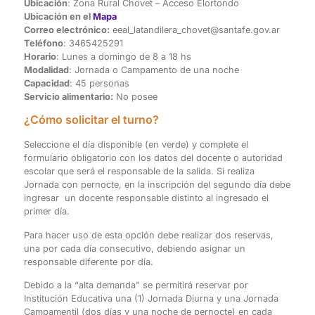
Ubicación
: Zona Rural Chovet – Acceso Elortondo
Ubicación en el
Mapa
Correo electrónico:
eeal_latandilera_chovet@santafe.gov.ar
Teléfono
: 3465425291
Horario
: Lunes a domingo de 8 a 18 hs
Modalidad
: Jornada o Campamento de una noche
Capacidad
: 45 personas
Servicio alimentario:
No posee
¿Cómo solicitar el turno?
Seleccione el día disponible (en verde) y complete el
formulario obligatorio con los datos del docente o autoridad
escolar que será el responsable de la
s
alida. Si realiza
Jornada con pernocte, en la inscripción del segundo día debe
ingresar un docente responsable distinto al ingresado el
primer día.
Para hacer uso de esta opción debe realizar dos reservas,
una por cada día consecutivo, debiendo asignar un
responsable diferente por día.
Debido a la “alta demanda” se permitirá reservar por
Institución Educativa una (1) Jornada Diurna y una Jornada
Campamentil (dos días y una noche de pernocte) en cada