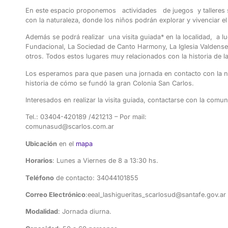
En este espacio proponemos actividades de juegos y talleres s
con la naturaleza, donde los niños podrán explorar y vivenciar el
Además se podrá realizar una visita guiada* en la localidad, a l
Fundacional, La Sociedad de Canto Harmony, La Iglesia Valdense, L
otros. Todos estos lugares muy relacionados con la historia de l
Los esperamos para que pasen una jornada en contacto con la na
historia de cómo se fundó la gran Colonia San Carlos.
Interesados en realizar la visita guiada, contactarse con la comu
Tel.: 03404-420189 /421213 – Por mail:
comunasud@scarlos.com.ar
Ubicación
en el
mapa
Horarios
: Lunes a Viernes de 8 a 13:30 hs.
Teléfono
de contacto: 34044101855
Correo Electrónico
:eeal_lashigueritas_scarlosud@santafe.gov.ar
Modalidad
: Jornada diurna.