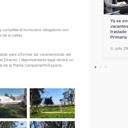
Educación: la Provincia recibió 10
Ya se en
ofertas para construir 30 nuevas
vacantes
y complete el formulario obligatorio con
aulas en escuelas de Rosario
traslado 
 de la salida.
Primaria
julio 7, 2026
julio 2
ipta) para informar las características del
 el Director / Representante legal tendrá un
 de la Planta
Campamentil/Espacio