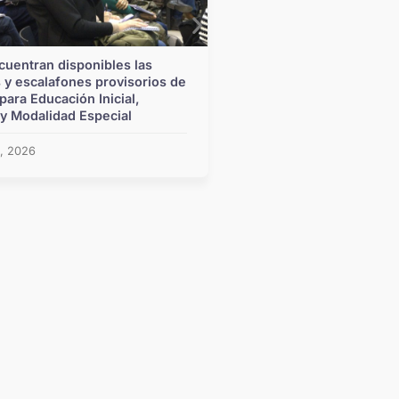
cuentran disponibles las
Pullaro refuerza la inv
 y escalafones provisorios de
infraestructura escola
para Educación Inicial,
del programa Mil Aula
 y Modalidad Especial
julio 24, 2026
9, 2026