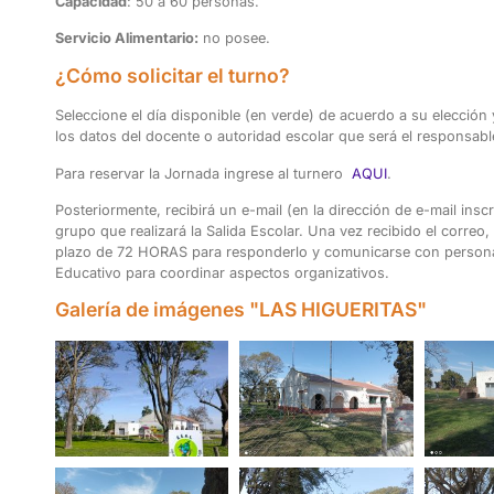
Capacidad
: 50 a 60 personas.
Servicio Alimentario:
no posee.
¿Cómo solicitar el turno?
Seleccione el día disponible (en verde) de acuerdo a su elección 
los datos del docente o autoridad escolar que será el responsable
Para reservar la Jornada ingrese al turnero
AQUI
.
Posteriormente, recibirá un e-mail (en la dirección de e-mail inscr
grupo que realizará la Salida Escolar. Una vez recibido el correo,
plazo de 72 H
ORAS
para responderlo y comunicarse con personal
Educativo para coordinar aspectos organizativos.
Galería de imágenes "LAS HIGUERITAS"