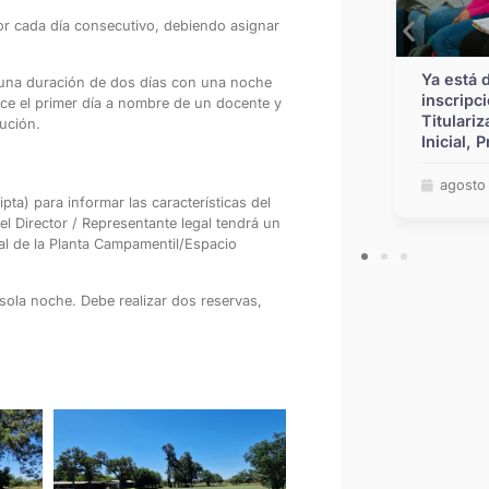
or cada día consecutivo, debiendo asignar
Ya se encuentran disponibles las
Ya está 
 una duración de dos días con una noche
vacantes y escalafones provisorios de
inscripc
lice el primer día a nombre de un docente y
traslado para Educación Inicial,
Titulari
ución.
Primaria y Modalidad Especial
Inicial, 
julio 29, 2026
agosto
ipta) para informar las características del
 el Director / Representante legal tendrá un
 de la Planta
Campamentil/Espacio
sola noche. Debe realizar dos reservas,