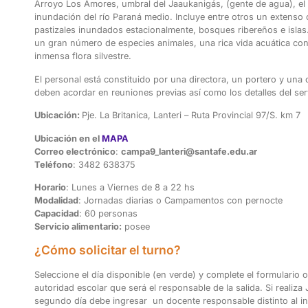
Arroyo Los Amores, umbral del Jaaukanigás, (gente de agua), el
inundación del río Paraná medio. Incluye entre otros un extenso
pastizales inundados estacionalmente, bosques ribereños e islas. 
un gran número de especies animales, una rica vida acuática con
inmensa flora silvestre
.
El personal está constituido por una directora, un portero y una c
deben acordar en reuniones previas así como los detalles del ser
Ubicación:
Pje. La Britanica, Lanteri – Ruta Provincial 97/S. km 7
Ubicación en el
MAPA
Correo electrónico
:
campa9_lanteri@santafe.edu.ar
Teléfono
:
3482 638375
Horario
: Lunes a Viernes de 8 a 22 hs
Modalidad
: Jornadas diarias o Campamentos con pernocte
Capacidad
: 60 personas
Servicio alimentario:
posee
¿Cómo solicitar el turno?
Seleccione el día disponible (en verde) y complete el formulario 
autoridad escolar que será el responsable de la
s
alida. Si realiz
segundo día debe ingresar un docente responsable distinto al in