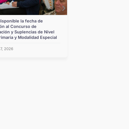
disponible la fecha de
Las escuelas santafesi
ión al Concurso de
cerca los Juegos Sur
zación y Suplencias de Nivel
Primaria y Modalidad Especial
agosto 6, 2026
 7, 2026